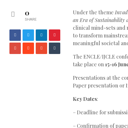
0
Under the theme
Invad
SHARE
an Era of Sustainability
clinical mind-sets and
to transform mainstrea
meaningful societal an
The ENCLE/IJCLE confer
take place on
15-16 Jun
Presentations at the co
Paper presentation or 
Key Dates
:
– Deadline for submissi
– Confirmation of paper