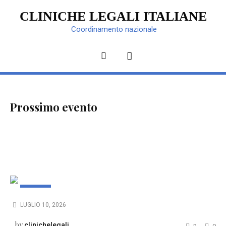
CLINICHE LEGALI ITALIANE
Coordinamento nazionale
Prossimo evento
EVENTI
LUGLIO 10, 2026
NUOVO EVENTO
by
clinichelegali