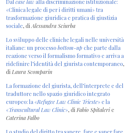
Dal
case law
alla discriminazione istituzionale:
«Clinica legale di per i diritti umani» tra
trasformazione giuridica e pratica di giustizia
sociale
, di
Alessandra Sciurba
Lo sviluppo delle cliniche legali nelle università
italiane: un processo
bottom-up
che parte dalla
reazione verso il formalismo formativo e arriva a
ridefinire l’identità del giurista contemporaneo
,
di
Laura Scomparin
La formazione del giurista, dell’interprete e del
traduttore nello spazio giuridico integrato
europeo: la «
Refugee Law Clinic Trieste
» e la
«
Transcultural Law Clinic
»
, di
Fabio Spitaleri
e
Caterina Falbo
Lo studio del diritto tra sapere, fare e saper fare
,